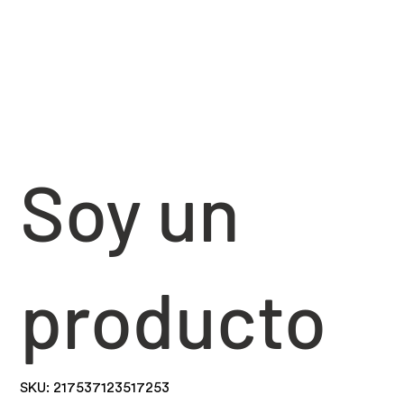
Soy un
producto
SKU
SKU:
217537123517253
217537123517253